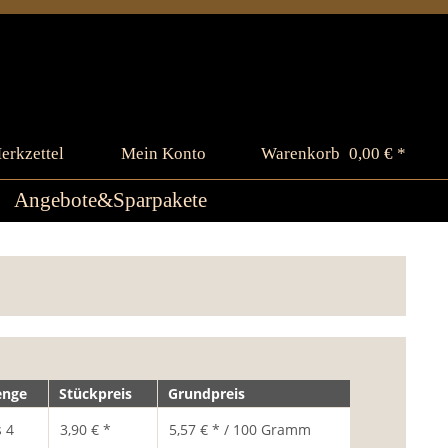
erkzettel
Mein Konto
Warenkorb
0,00 € *
Angebote&Sparpakete
nge
Stückpreis
Grundpreis
s
4
3,90 € *
5,57 € * / 100 Gramm