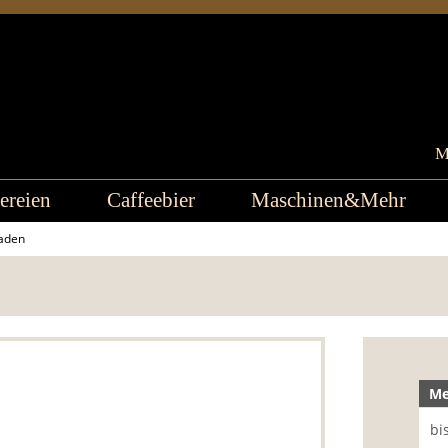
M
ereien
Caffeebier
Maschinen&Mehr
laden
Me
bi