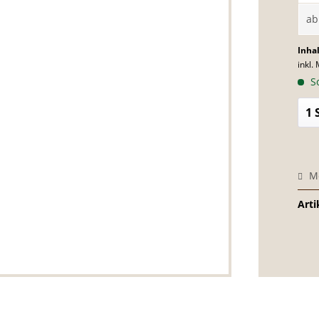
a
Inhal
inkl.
So
M
Arti