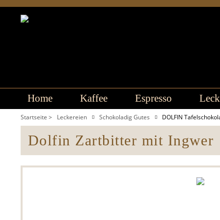
Home
Kaffee
Espresso
Leck
Startseite >
Leckereien
Schokoladig Gutes
DOLFIN Tafelschoko
Dolfin Zartbitter mit Ingwer