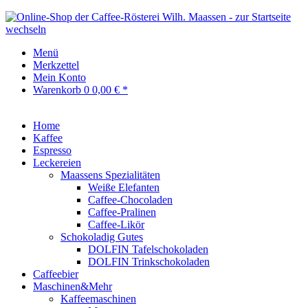
Menü
Merkzettel
Mein Konto
Warenkorb
0
0,00 € *
Home
Kaffee
Espresso
Leckereien
Maassens Spezialitäten
Weiße Elefanten
Caffee-Chocoladen
Caffee-Pralinen
Caffee-Likör
Schokoladig Gutes
DOLFIN Tafelschokoladen
DOLFIN Trinkschokoladen
Caffeebier
Maschinen&Mehr
Kaffeemaschinen