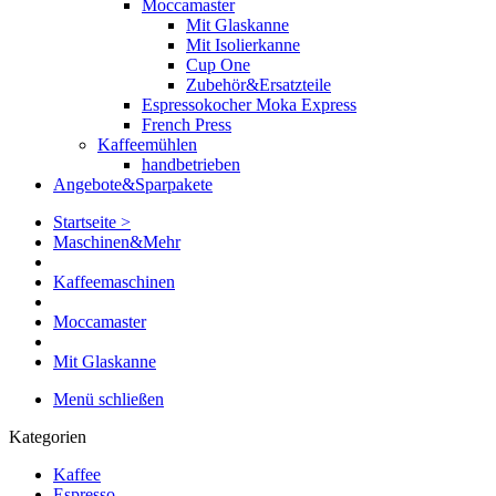
Moccamaster
Mit Glaskanne
Mit Isolierkanne
Cup One
Zubehör&Ersatzteile
Espressokocher Moka Express
French Press
Kaffeemühlen
handbetrieben
Angebote&Sparpakete
Startseite >
Maschinen&Mehr
Kaffeemaschinen
Moccamaster
Mit Glaskanne
Menü schließen
Kategorien
Kaffee
Espresso