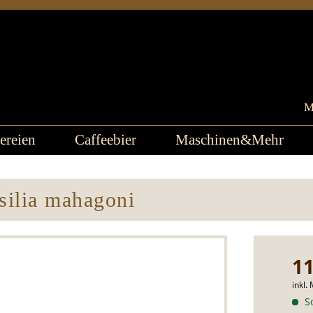
M
ereien
Caffeebier
Maschinen&Mehr
silia mahagoni
11
inkl.
So